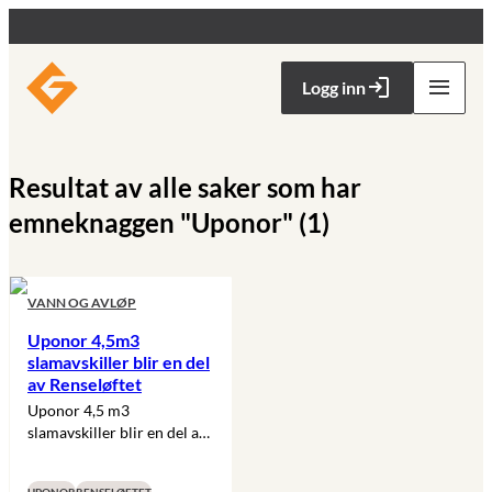
Logg inn
Aktuelt
Resultat av alle saker som har
emneknaggen "Uponor" (1)
Medlemsfordeler
Kurs og kompetanse
VANN OG AVLØP
Uponor 4,5m3
slamavskiller blir en del
Markedsføring
av Renseløftet
Uponor 4,5 m3
slamavskiller blir en del av
Bli medlem
Brødrene Dahls konsept
“Renseløftet”.